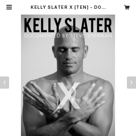
KELLY SLATER X [TEN] - DOC
UMENTARY BY STEVE SHERM
AN | F+（エフプラス）マーケット