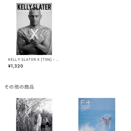
KELLY SLATER X [TEN] - D
OCUMENTARY BY STEVE S
¥1,320
HERMAN
その他の商品